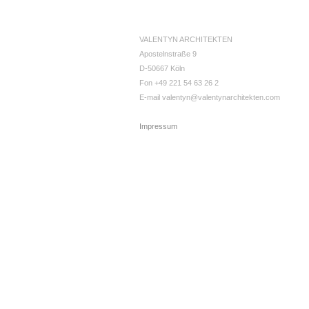
VALENTYN ARCHITEKTEN
Apostelnstraße 9
D-50667 Köln
Fon +49 221 54 63 26 2
E-mail valentyn@valentynarchitekten.com
Impressum