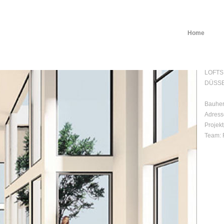
Home
LOFTS
DÜSS
.
Bauherr
Adress
Projekt
Team: 