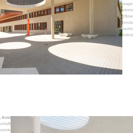
reagie
minimi
Effizi
konzip
nachha
Anford
, Bonn
schafft
urierte