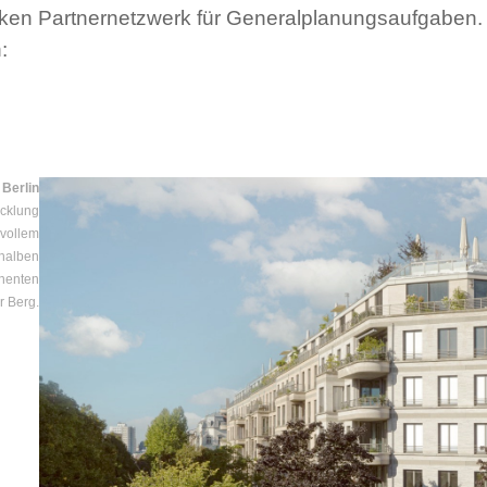
rken Partnernetzwerk für Generalplanungsaufgaben. 
:
Berlin
icklung
svollem
halben
inenten
r Berg.