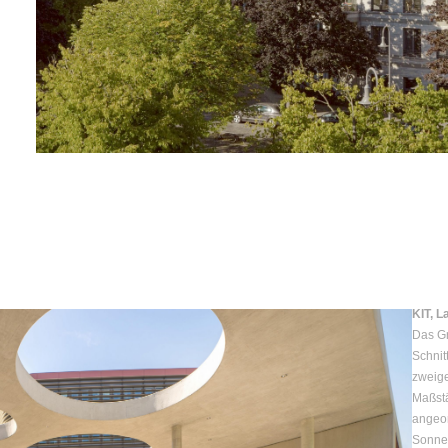
KIT, 
Das Gr
Schnit
zweige
Maßstä
angeor
Sonne