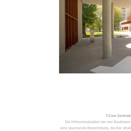
T-Com Zentrale
Die Höhenmodulation der vier Baukörper 
eine spannende Abwechslung, die klar strukt