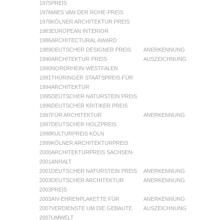
1975
PREIS
1976
MIES VAN DER ROHE-PREIS
1978
KÖLNER ARCHITEKTUR PREIS
1983
EUROPEAN INTERIOR
1986
ARCHITECTURAL AWARD
1989
DEUTSCHER DESIGNER PREIS
ANERKENNUNG
1990
ARCHITEKTUR-PREIS
AUSZEICHNUNG
1990
NORDRHEIN-WESTFALEN
1991
THÜRINGER STAATSPREIS FÜR
1994
ARCHITEKTUR
1995
DEUTSCHER NATURSTEIN PREIS
1996
DEUTSCHER KRITIKER PREIS
1997
FÜR ARCHITEKTUR
ANERKENNUNG
1997
DEUTSCHER HOLZPREIS
1998
KULTURPREIS KÖLN
1999
KÖLNER ARCHITEKTURPREIS
2000
ARCHITEKTURPREIS SACHSEN-
2001
ANHALT
2001
DEUTSCHER NATURSTEIN PREIS
ANERKENNUNG
2003
DEUTSCHER ARCHITEKTUR
ANERKENNUNG
2003
PREIS
2003
AIV-EHRENPLAKETTE FÜR
ANERKENNUNG
2007
VERDIENSTE UM DIE GEBAUTE
AUSZEICHNUNG
2007
UMWELT