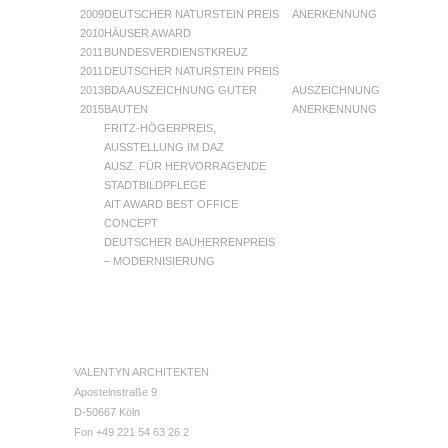
2009
DEUTSCHER NATURSTEIN PREIS
ANERKENNUNG
2010
HÄUSER AWARD
2011
BUNDESVERDIENSTKREUZ
2011
DEUTSCHER NATURSTEIN PREIS
2013
BDA AUSZEICHNUNG GUTER
AUSZEICHNUNG
2015
BAUTEN
ANERKENNUNG
FRITZ-HÖGERPREIS,
AUSSTELLUNG IM DAZ
AUSZ. FÜR HERVORRAGENDE
STADTBILDPFLEGE
AIT AWARD BEST OFFICE
CONCEPT
DEUTSCHER BAUHERRENPREIS
– MODERNISIERUNG
VALENTYN ARCHITEKTEN
Apostelnstraße 9
D-50667 Köln
Fon +49 221 54 63 26 2